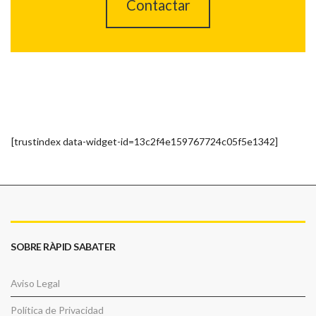
Contactar
[trustindex data-widget-id=13c2f4e159767724c05f5e1342]
SOBRE RÀPID SABATER
Aviso Legal
Política de Privacidad